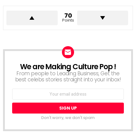
70
Points
We are Making Culture Pop !
NEWSLETTER
From people to Leading Business, Get the
best celebs stories straight into your inbox!
Email
address:
Don't worry, we don't spam