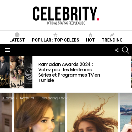
LATEST
POPULAR : TOP CELEBS
HOT
TRENDING
S
FOLLO
US
Menu
LATEST
Ramadan Awards 2024 :
STORIES
Votez pour les Meilleures
Séries et Programmes TV en
Tunisie
You are here:
Home
Acteurs
Elçin sangu Wiki , Biographie, Age, Taille, Mariage, Contact & Informations