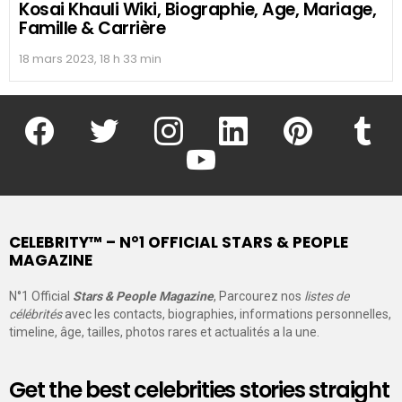
Kosai Khauli Wiki, Biographie, Age, Mariage,
Famille & Carrière
18 mars 2023, 18 h 33 min
facebook
twitter
instagram
linkedin
pinterest
tumblr
youtube
CELEBRITY™ – N°1 OFFICIAL STARS & PEOPLE
MAGAZINE
N°1 Official
Stars & People Magazine
, Parcourez nos
listes de
célébrités
avec les contacts, biographies, informations personnelles,
timeline, âge, tailles, photos rares et actualités a la une.
Get the best celebrities stories straight