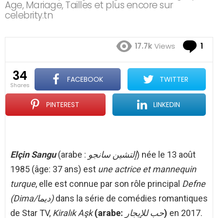
Age, Mariage, Tailles et plus encore sur
celebrity.tn
Co
17.7k
Views
1
34
FACEBOOK
TWITTER
shares
PINTEREST
LINKEDIN
Elçin Sangu
(arabe :
إلتشين سانجو
) née le 13 août
1985 (âge: 37 ans) est
une actrice et mannequin
turque
, elle est connue par son rôle principal
Defne
(Dima/ديما)
dans la série de comédies romantiques
de Star TV,
Kiralık Aşk
(arabe:
حب للإيجار
)
en 2017.