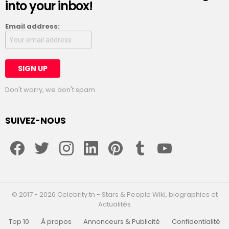
into your inbox!
Email address:
Don't worry, we don't spam
SUIVEZ-NOUS
facebook
twitter
instagram
linkedin
pinterest
tumblr
youtube
© 2017 - 2026 Celebrity.tn - Stars & People Wiki, biographies et
Actualités
Top 10
À propos
Annonceurs & Publicité
Confidentialité