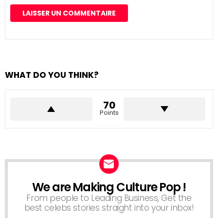
WHAT DO YOU THINK?
70
Points
We are Making Culture Pop !
NEWSLETTER
From people to Leading Business, Get the
best celebs stories straight into your inbox!