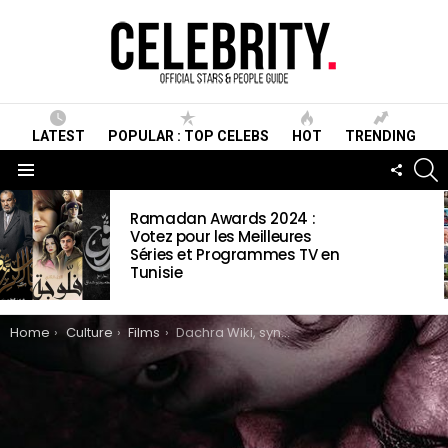
LATEST
POPULAR : TOP CELEBS
HOT
TRENDING
S
FOLLO
US
Menu
LATEST
Ramadan Awards 2024 :
STORIES
Votez pour les Meilleures
Séries et Programmes TV en
Tunisie
You are here:
Home
Culture
Films
Dachra Wiki, synopsis, Casting, date de sortie, vidéos et photos & informations