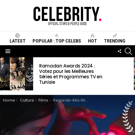
LATEST
POPULAR : TOP CELEBS
HOT
TRENDING
S
FOLLO
US
Menu
LATEST
Ramadan Awards 2024 :
STORIES
Votez pour les Meilleures
Séries et Programmes TV en
Tunisie
You are here:
Home
Culture
Films
Regarde-Moi Wiki , synopsis, Casting, date de sortie, vidéos et photos & informations