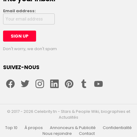
Email address:
Don't worry, we don't spam
SUIVEZ-NOUS
facebook
twitter
instagram
linkedin
pinterest
tumblr
youtube
© 2017 - 2026 Celebrity.tn - Stars & People Wiki, biographies et
Actualités
Top 10
À propos
Annonceurs & Publicité
Confidentialité
Nous rejoindre
Contact