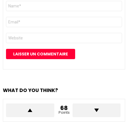
Nom
*
E-
mail
*
Site
web
WHAT DO YOU THINK?
68
Points