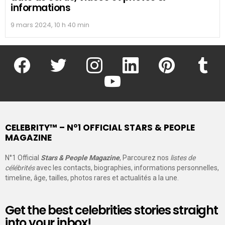
informations
9 mars 2024, 10 h 40 min
facebook
twitter
instagram
linkedin
pinterest
tumblr
youtube
CELEBRITY™ – N°1 OFFICIAL STARS & PEOPLE
MAGAZINE
N°1 Official
Stars & People Magazine
, Parcourez nos
listes de
célébrités
avec les contacts, biographies, informations personnelles,
timeline, âge, tailles, photos rares et actualités a la une.
Get the best celebrities stories straight
into your inbox!