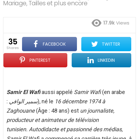
Mariage, Tailles et plus encore
17.9k
Views
35
FACEBOOK
TWITTER
shares
PINTEREST
LINKEDIN
Samir El Wafi
aussi appelé
Samir Wafi
(en arabe
:
سمير الوافي
), né le
16 décembre 1974 à
Zaghouane
(Âge : 48 ans) est
un journaliste,
producteur et animateur de télévision
tunisien. Autodidacte et passionné des médias,
Samir El Wafi a commencé sa carrière très jeune, à