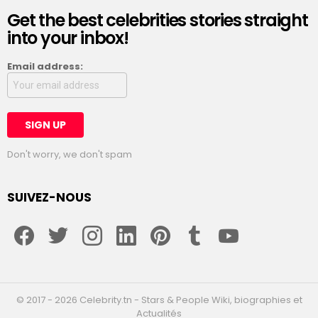
Get the best celebrities stories straight
into your inbox!
Email address:
Don't worry, we don't spam
SUIVEZ-NOUS
facebook
twitter
instagram
linkedin
pinterest
tumblr
youtube
© 2017 - 2026 Celebrity.tn - Stars & People Wiki, biographies et
Actualités