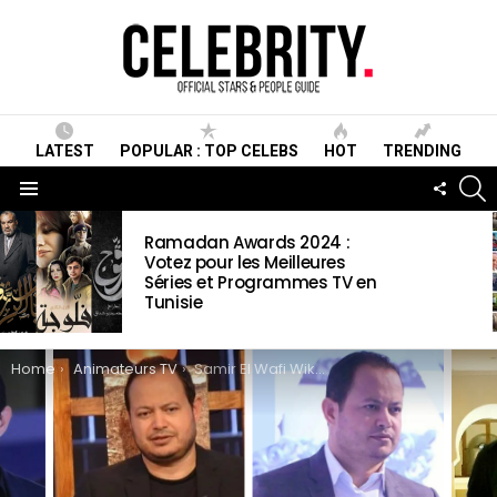
LATEST
POPULAR : TOP CELEBS
HOT
TRENDING
S
FOLLO
US
Menu
LATEST
Ramadan Awards 2024 :
STORIES
Votez pour les Meilleures
Séries et Programmes TV en
Tunisie
You are here:
Home
Animateurs TV
Samir El Wafi Wiki, Biographie, Age, Taille, Mariage, Contact & Informations