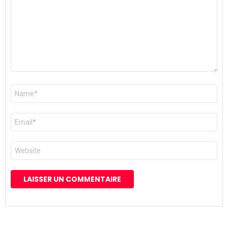
Nom
*
E-
mail
*
Site
web