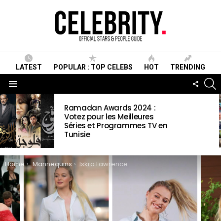
LATEST
POPULAR : TOP CELEBS
HOT
TRENDING
S
FOLLO
US
Menu
LATEST
Ramadan Awards 2024 :
STORIES
Votez pour les Meilleures
Séries et Programmes TV en
Tunisie
You are here:
Home
Mannequins
Iskra Lawrence Wiki, Biographie, Age, Taille, Mariage, Famille & Informations