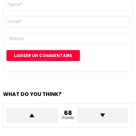
Nom
*
E-
mail
*
Site
web
WHAT DO YOU THINK?
68
Points