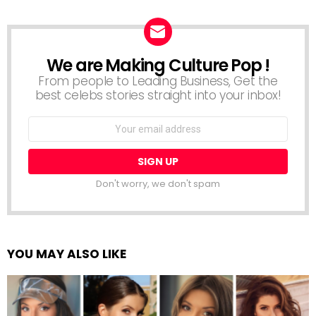
We are Making Culture Pop !
NEWSLETTER
From people to Leading Business, Get the
best celebs stories straight into your inbox!
Email
address:
Don't worry, we don't spam
YOU MAY ALSO LIKE