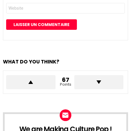
Site
web
WHAT DO YOU THINK?
67
Points
We are Making Culture Pop !
NEWSLETTER