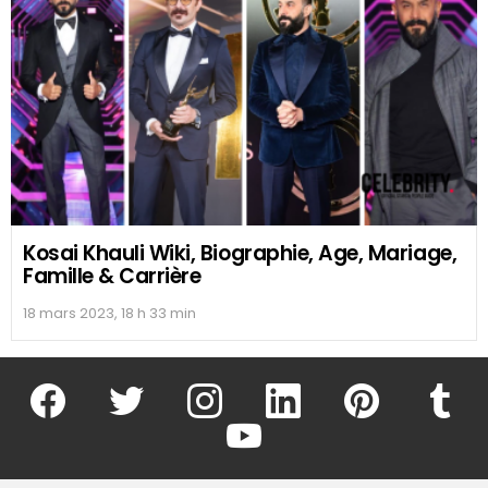
Kosai Khauli Wiki, Biographie, Age, Mariage,
Famille & Carrière
18 mars 2023, 18 h 33 min
facebook
twitter
instagram
linkedin
pinterest
tumblr
youtube