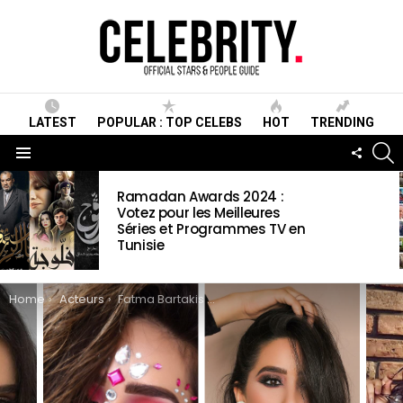
LATEST
POPULAR : TOP CELEBS
HOT
TRENDING
S
FOLLO
US
Menu
LATEST
Ramadan Awards 2024 :
STORIES
Votez pour les Meilleures
Séries et Programmes TV en
Tunisie
You are here:
Home
Acteurs
Fatma Bartakis Wiki, Biographie, Age, Taille, Mariage, Contact & Informations