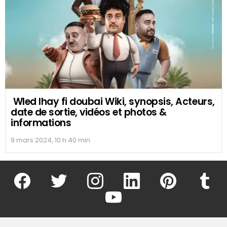
Wled lhay fi doubai Wiki, synopsis, Acteurs,
date de sortie, vidéos et photos &
informations
9 mars 2024, 10 h 40 min
facebook
twitter
instagram
linkedin
pinterest
tumblr
youtube