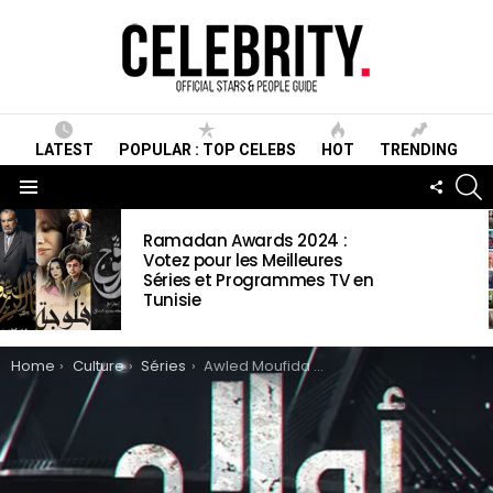
LATEST
POPULAR : TOP CELEBS
HOT
TRENDING
S
FOLLO
US
Menu
LATEST
Ramadan Awards 2024 :
STORIES
Votez pour les Meilleures
Séries et Programmes TV en
Tunisie
You are here:
Home
Culture
Séries
Awled Moufida Wiki, synopsis, Acteurs, date de sortie, vidéos et photos & informations