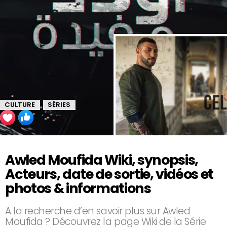
CULTURE
SÉRIES
,
Awled Moufida Wiki, synopsis,
Acteurs, date de sortie, vidéos et
photos & informations
A la recherche d’en savoir plus sur Awled
Moufida ? Découvrez la page Wiki de la Série