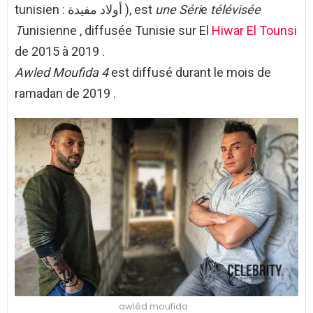
tunisien : أولاد مفيدة ), est
une Séri
e
télévisée
T
unisienne , diffusée Tunisie sur El
Hiwar El Tounsi
de 2015 à 2019 .
Awled Moufida 4
est diffusé durant le mois de
ramadan de 2019 .
awléd moufida