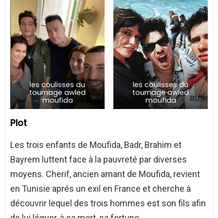
les coulisses du
les coulisses du
tournage awled
tournage awled
moufida
moufida
Plot
Les trois enfants de Moufida, Badr, Brahim et
Bayrem luttent face à la pauvreté par diverses
moyens. Cherif, ancien amant de Moufida, revient
en Tunisie aprés un exil en France et cherche à
découvrir lequel des trois hommes est son fils afin
de lui léguer, à sa mort, sa fortune.