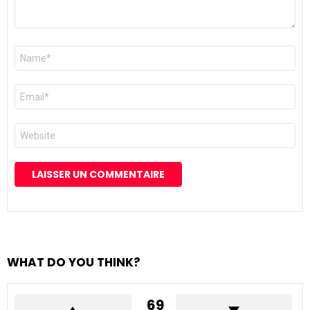
Nom
*
E-
mail
*
Site
web
WHAT DO YOU THINK?
69