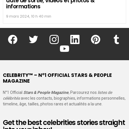
date de sortie, vidéos et photos &
informations
9 mars 2024, 10 h 40 min
facebook
twitter
instagram
linkedin
pinterest
tumblr
youtube
CELEBRITY™ – N°1 OFFICIAL STARS & PEOPLE
MAGAZINE
N°1 Official
Stars & People Magazine
, Parcourez nos
listes de
célébrités
avec les contacts, biographies, informations personnelles,
timeline, âge, tailles, photos rares et actualités a la une.
Get the best celebrities stories straight