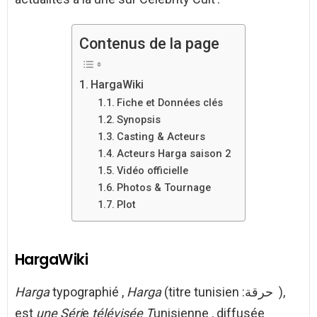
Contenus de la page
HargaWiki
Fiche et Données clés
Synopsis
Casting & Acteurs
Acteurs Harga saison 2
Vidéo officielle
Photos & Tournage
Plot
HargaWiki
Harga
typographié ,
Harga
(titre tunisien :حرقة ),
est
une Séri
e
télévisée T
unisienne , diffusée