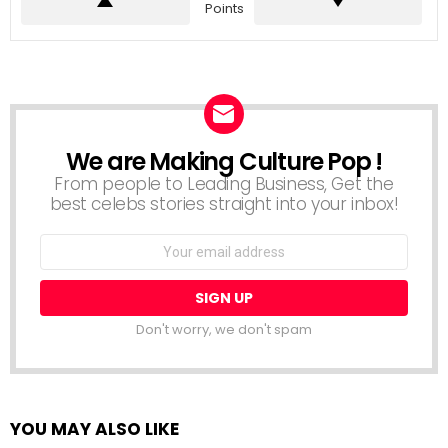
Points
We are Making Culture Pop !
NEWSLETTER
From people to Leading Business, Get the
best celebs stories straight into your inbox!
Email
address:
Don't worry, we don't spam
YOU MAY ALSO LIKE