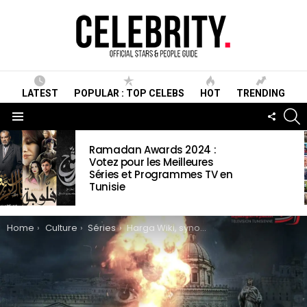
LATEST
POPULAR : TOP CELEBS
HOT
TRENDING
S
FOLLO
US
Menu
LATEST
Ramadan Awards 2024 :
STORIES
Votez pour les Meilleures
Séries et Programmes TV en
Tunisie
You are here:
Home
Culture
Séries
Harga Wiki, synopsis, Acteurs, date de sortie, vidéos et photos & informations