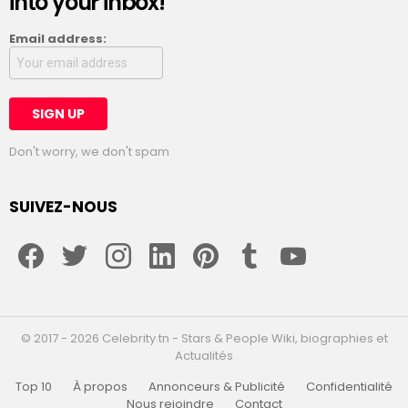
into your inbox!
Email address:
Don't worry, we don't spam
SUIVEZ-NOUS
facebook
twitter
instagram
linkedin
pinterest
tumblr
youtube
© 2017 - 2026 Celebrity.tn - Stars & People Wiki, biographies et
Actualités
Top 10
À propos
Annonceurs & Publicité
Confidentialité
Nous rejoindre
Contact