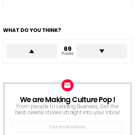
WHAT DO YOU THINK?
69
Points
We are Making Culture Pop !
NEWSLETTER
From people to Leading Business, Get the
best celebs stories straight into your inbox!
Email
address: