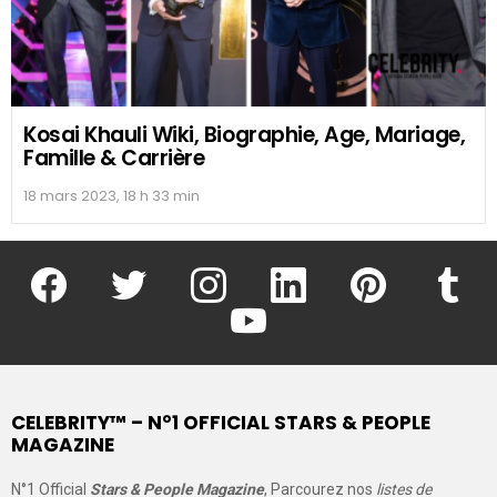
Kosai Khauli Wiki, Biographie, Age, Mariage,
Famille & Carrière
18 mars 2023, 18 h 33 min
facebook
twitter
instagram
linkedin
pinterest
tumblr
youtube
CELEBRITY™ – N°1 OFFICIAL STARS & PEOPLE
MAGAZINE
N°1 Official
Stars & People Magazine
, Parcourez nos
listes de