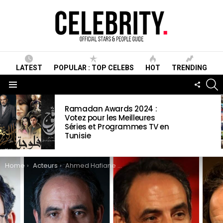
LATEST
POPULAR : TOP CELEBS
HOT
TRENDING
S
FOLLO
US
Menu
LATEST
Ramadan Awards 2024 :
STORIES
Votez pour les Meilleures
Séries et Programmes TV en
Tunisie
You are here:
Home
Acteurs
Ahmed Hafiane Wiki , Biographie, Age, Taille, Mariage, Contact & Informations