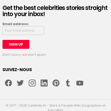
Get the best celebrities stories straight
into your inbox!
Email address:
Don't worry, we don't spam
SUIVEZ-NOUS
facebook
twitter
instagram
linkedin
pinterest
tumblr
youtube
© 2017 - 2026 Celebrity.tn - Stars & People Wiki, biographies et
Actualités