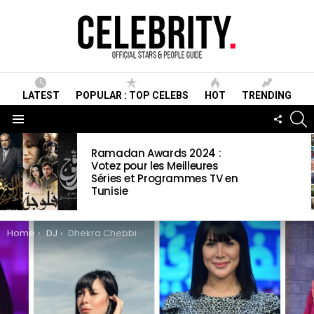
LATEST
POPULAR : TOP CELEBS
HOT
TRENDING
S
FOLLO
US
Menu
LATEST
Ramadan Awards 2024 :
STORIES
Votez pour les Meilleures
Séries et Programmes TV en
Tunisie
You are here:
Home
DJ
Dhekra Chebbi Wiki ,Biographie, Age, Taille, Mariage, Contact & Informations