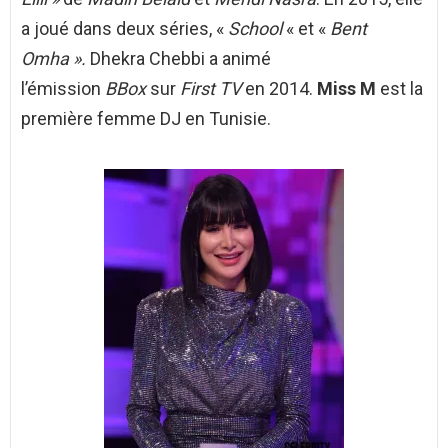
a joué dans deux séries, «
School
« et «
Bent
Omha ».
Dhekra Chebbi a animé
l’émission
BBox
sur
First TV
en 2014.
Miss M
est la
première femme DJ en Tunisie.