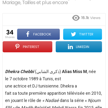
Mariage, Tailles et plus encore
16.1k
Views
34
FACEBOOK
TWITTER
shares
PINTEREST
LINKEDIN
Dhekra Chebbi
(
ذكرى الشابي
)
Alias Miss M
, née
le 7 octobre 1989 à Tunis, est
une actrice et DJ tunisienne. Dhekra a
fait sa toute première apparition télévisée en 2010,
en jouant le rôle de
« Nadiaé
dans la série «
Njoum
Ellil »
de
Madih Belaïd
et
Mehdi Nasra
. En 2015, elle