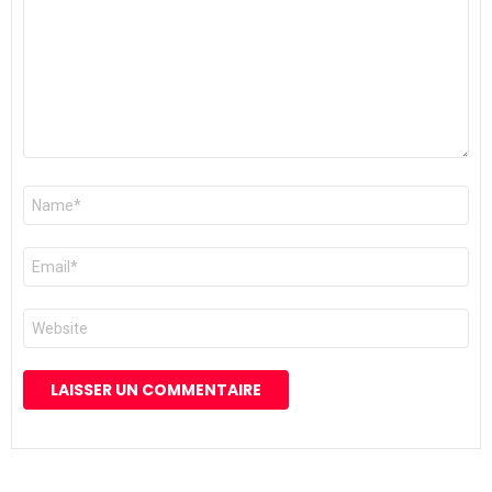
Nom
*
E-
mail
*
Site
web