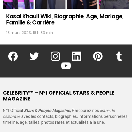
Kosai Khauli Wiki, Biographie, Age, Mariage,
Famille & Carrière
18 mars 2023, 18 h 33 min
facebook
twitter
instagram
linkedin
pinterest
tumblr
youtube
CELEBRITY™ – N°1 OFFICIAL STARS & PEOPLE
MAGAZINE
N°1 Official
Stars & People Magazine
, Parcourez nos
listes de
célébrités
avec les contacts, biographies, informations personnelles,
timeline, âge, tailles, photos rares et actualités a la une.