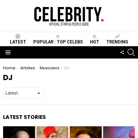
LATEST
POPULAR : TOP CELEBS
HOT
TRENDING
S
FOLLO
US
Menu
You are here:
Home
Artistes
Musiciens
DJ
DJ
LATEST STORIES