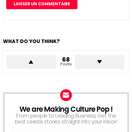
WHAT DO YOU THINK?
68
Points
We are Making Culture Pop !
NEWSLETTER
From people to Leading Business, Get the
best celebs stories straight into your inbox!