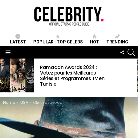
LATEST
POPULAR : TOP CELEBS
HOT
TRENDING
S
FOLLO
US
Menu
LATEST
Ramadan Awards 2024 :
STORIES
Votez pour les Meilleures
Séries et Programmes TV en
Tunisie
You are here:
Home
USA
Clint Eastwood Wiki ,Biographie, Age, Films, Mariage, Contact & Informations