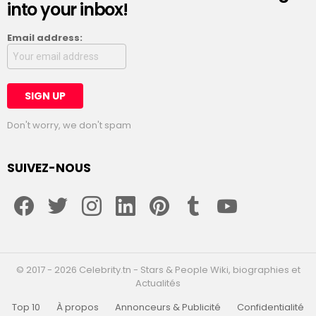
into your inbox!
Email address:
Don't worry, we don't spam
SUIVEZ-NOUS
facebook
twitter
instagram
linkedin
pinterest
tumblr
youtube
© 2017 - 2026 Celebrity.tn - Stars & People Wiki, biographies et
Actualités
Top 10
À propos
Annonceurs & Publicité
Confidentialité