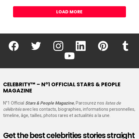
LOAD MORE
facebook
twitter
instagram
linkedin
pinterest
tumblr
youtube
CELEBRITY™ – N°1 OFFICIAL STARS & PEOPLE
MAGAZINE
N°1 Official
Stars & People Magazine
, Parcourez nos
listes de
célébrités
avec les contacts, biographies, informations personnelles,
timeline, âge, tailles, photos rares et actualités a la une.
Get the best celebrities stories straight