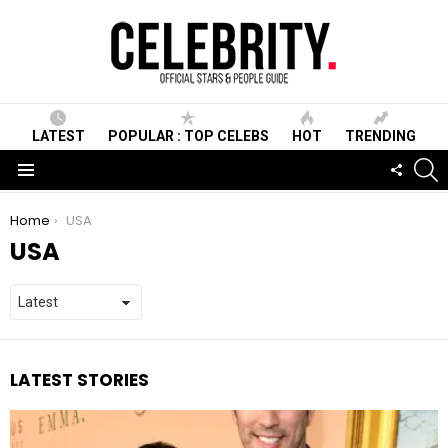
LATEST
POPULAR : TOP CELEBS
HOT
TRENDING
S
FOLLO
US
Menu
You are here:
Home
USA
USA
LATEST STORIES