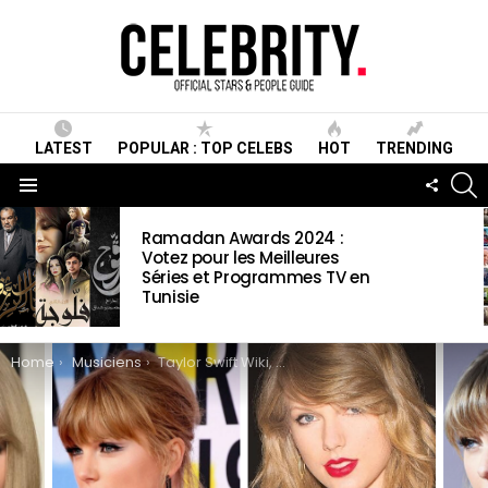
LATEST
POPULAR : TOP CELEBS
HOT
TRENDING
S
FOLLO
US
Menu
LATEST
Ramadan Awards 2024 :
STORIES
Votez pour les Meilleures
Séries et Programmes TV en
Tunisie
You are here:
Home
Musiciens
Taylor Swift Wiki, Biographie, Age, Taille, Mariage, Famille & Informations