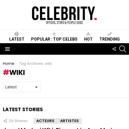
LATEST
POPULAR : TOP CELEBS
HOT
TRENDING
S
FOLLO
US
Menu
You are here:
Home
Tag Archives: wiki
WIKI
LATEST STORIES
29
Shares
ACTEURS
ARTISTES