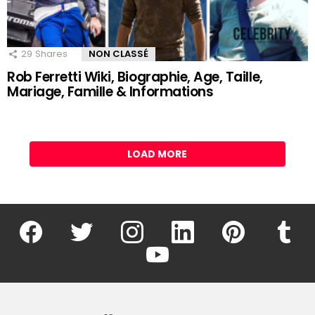
29
Shares
NON CLASSÉ
Rob Ferretti Wiki, Biographie, Age, Taille,
Mariage, Famille & Informations
LOAD MORE
facebook
twitter
instagram
linkedin
pinterest
tumblr
youtube