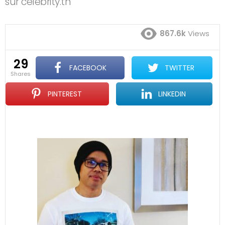
sur celebrity.tn
867.6k
Views
29
FACEBOOK
TWITTER
shares
PINTEREST
LINKEDIN