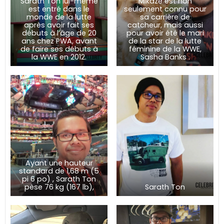
Sarath Ton lui-même
Mikaze est non
est entré dans le
seulement connu pour
monde de la lutte
sa carrière de
après avoir fait ses
catcheur, mais aussi
débuts à l’âge de 20
pour avoir été le mari
ans chez PWA, avant
de la star de la lutte
de faire ses débuts à
féminine de la WWE,
la WWE en 2012.
Sasha Banks .
Ayant une hauteur
standard de 1,68 m (5
pi 6 po) , Sarath Ton
pèse 76 kg (167 lb),
Sarath Ton