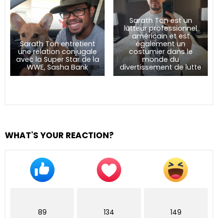
Sarath Ton est un
lutteur professionnel
américain et est
Sarath Ton entretient
également un
une relation conjugale
costumier dans le
avec la Super Star de la
monde du
WWE, Sasha Bank
divertissement de lutte
WHAT'S YOUR REACTION?
89
134
149