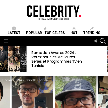
LATEST
POPULAR : TOP CELEBS
HOT
TRENDING
S
FOLLO
US
Menu
LATEST
Ramadan Awards 2024 :
STORIES
Votez pour les Meilleures
Séries et Programmes TV en
Tunisie
You are here:
Home
USA
Sarath Ton wiki : 5 Faits que vous devez savoir sur lui