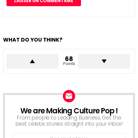
WHAT DO YOU THINK?
68
Points
We are Making Culture Pop !
NEWSLETTER
From people to Leading Business, Get the
best celebs stories straight into your inbox!
Email