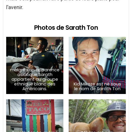
l’avenir.
Photos de Sarath Ton
malgré son apparence
asiatique,Sarath
appartient au groupe
ethnique blanc des
Kid Mikaze est né sous
Américains.
le nom de Sarath Ton