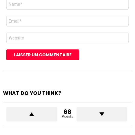
Nom
*
E-
mail
*
Site
web
WHAT DO YOU THINK?
68
Points