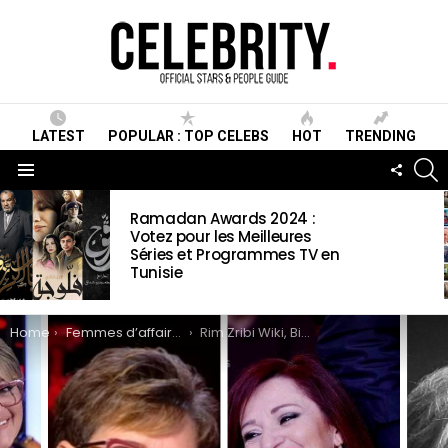
LATEST
POPULAR : TOP CELEBS
HOT
TRENDING
S
FOLLO
US
Menu
LATEST
Ramadan Awards 2024 :
STORIES
Votez pour les Meilleures
Séries et Programmes TV en
Tunisie
You are here:
Home
Femmes d’affaires
Rim Zribi Wiki, Biographie, Age, Taille, Mariage, Famille & Informations