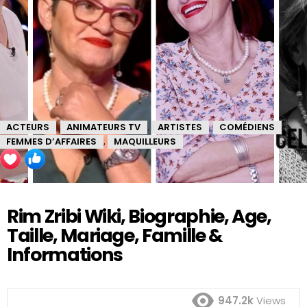
ACTEURS
ANIMATEURS TV
ARTISTES
COMÉDIENS
,
,
,
,
FEMMES D’AFFAIRES
MAQUILLEURS
,
Rim Zribi Wiki, Biographie, Age,
Taille, Mariage, Famille &
Informations
947.2k
Views