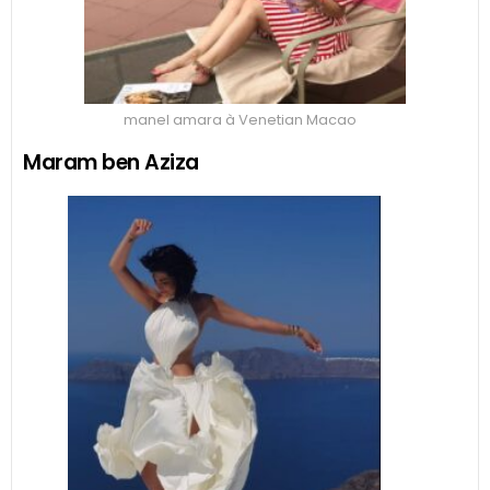
manel amara à Venetian Macao
Maram ben Aziza