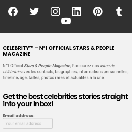
facebook
twitter
instagram
linkedin
pinterest
tumblr
youtube
CELEBRITY™ – N°1 OFFICIAL STARS & PEOPLE
MAGAZINE
N°1 Official
Stars & People Magazine
, Parcourez nos
listes de
célébrités
avec les contacts, biographies, informations personnelles,
timeline, âge, tailles, photos rares et actualités a la une.
Get the best celebrities stories straight
into your inbox!
Email address: