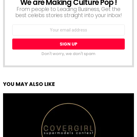
We are Making Culture Pop !
NEWSLETTER
From people to Leading Business, Get the
best celebs stories straight into your inbox!
Email
address:
Don't worry, we don't spam
YOU MAY ALSO LIKE