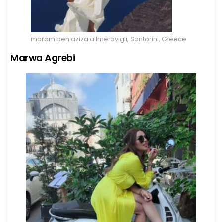
maram ben aziza à Imerovigli, Santorini, Greece
Marwa Agrebi