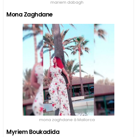
mariem dabagh
Mona Zaghdane
mona zaghdane à Mallorca
Myriem Boukadida