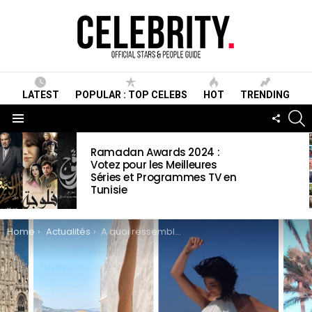
LATEST
POPULAR : TOP CELEBS
HOT
TRENDING
S
FOLLO
US
Menu
LATEST
Ramadan Awards 2024 :
STORIES
Votez pour les Meilleures
Séries et Programmes TV en
Tunisie
You are here:
Home
Actualités
A quoi ressemblent les vacances des stars tunisiens ?