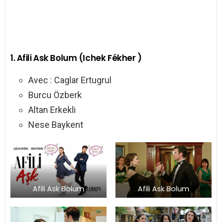
1. Afili Ask Bolum (Ichek Fékher )
Avec : Caglar Ertugrul
Burcu Özberk
Altan Erkekli
Nese Baykent
Afili Ask Bolum
Afili Ask Bolum