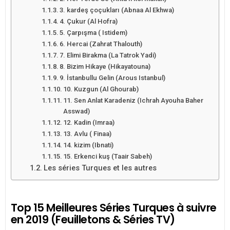
3. kardeş çoçukları (Abnaa Al Ekhwa)
4. Çukur (Al Hofra)
5. Çarpışma ( Istidem)
6. Hercai (Zahrat Thalouth)
7. Elimi Birakma (La Tatrok Yadi)
8. Bizim Hikaye (Hikayatouna)
9. İstanbullu Gelin (Arous Istanbul)
10. Kuzgun (Al Ghourab)
11. Sen Anlat Karadeniz (Ichrah Ayouha Baher
Asswad)
12. Kadin (Imraa)
13. Avlu ( Finaa)
14. kizim (Ibnati)
15. Erkenci kuş (Taair Sabeh)
Les séries Turques et les autres
Top 15 Meilleures Séries Turques à suivre
en 2019 (Feuilletons & Séries TV)