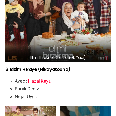
Elimi Birakma (La Tatrok Yadi)
8. Bizim Hikaye (Hikayatouna)
Avec :
Hazal Kaya
Burak Deniz
Nejat Uygur