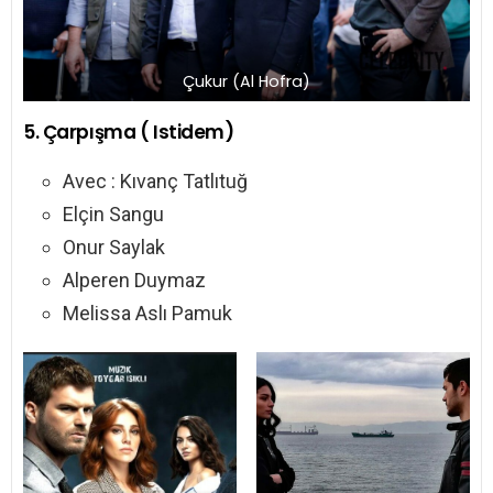
Çukur (Al Hofra)
5. Çarpışma ( Istidem)
Avec : Kıvanç Tatlıtuğ
Elçin Sangu
Onur Saylak
Alperen Duymaz
Melissa Aslı Pamuk