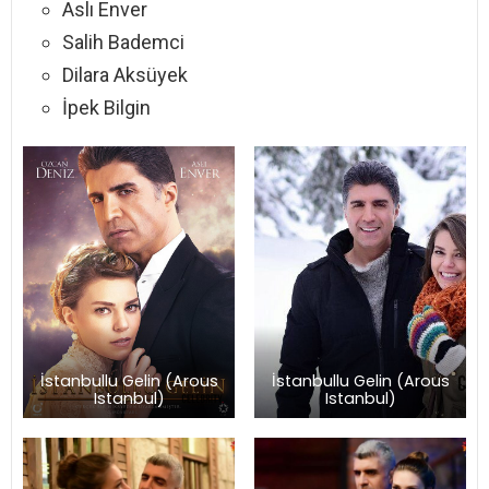
Aslı Enver
Salih Bademci
Dilara Aksüyek
İpek Bilgin
İstanbullu Gelin (Arous
İstanbullu Gelin (Arous
Istanbul)
Istanbul)