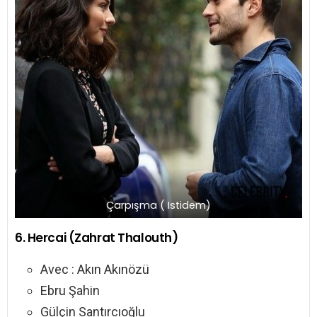
Çarpışma ( Istidem)
6. Hercai (Zahrat Thalouth)
Avec : Akın Akınözü
Ebru Şahin
Gülçin Santırcıoğlu