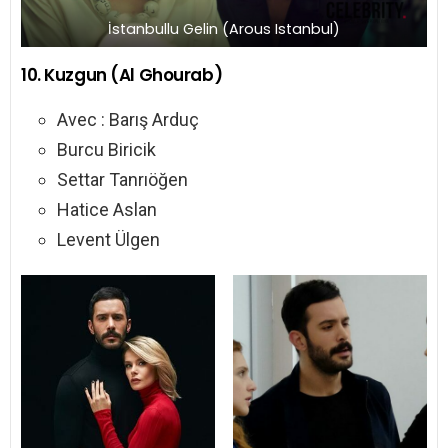
İstanbullu Gelin (Arous Istanbul)
10. Kuzgun (Al Ghourab)
Avec : Barış Arduç
Burcu Biricik
Settar Tanrıöğen
Hatice Aslan
Levent Ülgen