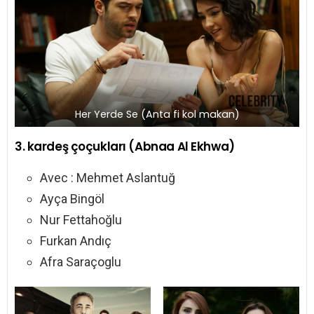
Her Yerde Se (Anta fi kol makan)
3. kardeş çoçukları (Abnaa Al Ekhwa)
Avec : Mehmet Aslantuğ
Ayça Bingöl
Nur Fettahoğlu
Furkan Andıç
Afra Saraçoglu