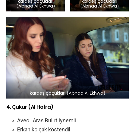
kardeş çoçukları
kardeş çoçukları
(Abnaa Al Ekhwa)
(Abnaa Al Ekhwa)
kardeş çoçukları (Abnaa Al Ekhwa)
4. Çukur (Al Hofra)
Avec : Aras Bulut Iynemli
Erkan kolçak köstendil