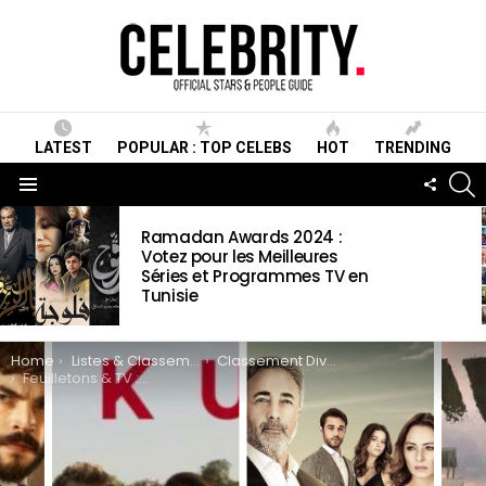
LATEST
POPULAR : TOP CELEBS
HOT
TRENDING
S
FOLLO
US
Menu
LATEST
Ramadan Awards 2024 :
STORIES
Votez pour les Meilleures
Séries et Programmes TV en
Tunisie
You are here:
Home
Listes & Classements
Classement Divertissement
Feuilletons & TV : Les 15 Meilleures Séries Turques à suivre en 2019