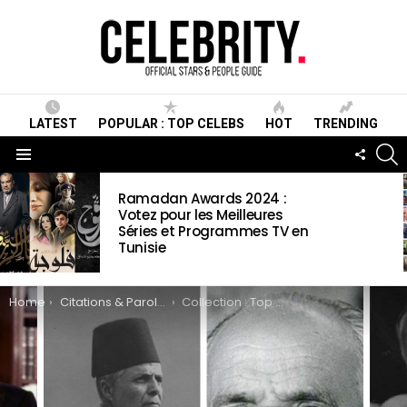
LATEST
POPULAR : TOP CELEBS
HOT
TRENDING
S
FOLLO
US
Menu
LATEST
Ramadan Awards 2024 :
STORIES
Votez pour les Meilleures
Séries et Programmes TV en
Tunisie
You are here:
Home
Citations & Paroles
Collection : Top 27 Meilleures Citations de Habib Bourguiba que vous devez lire (Photos)