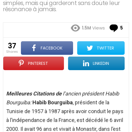
simples, mais qui garderont sans doute leur
résonance à jamais.
Co
1.5M
Views
5
37
FACEBOOK
TWITTER
shares
PINTEREST
LINKEDIN
Meilleures Citations de
l’ancien président Habib
Bourguiba:
Habib Bourguiba
, président de la
Tunisie de 1957 à 1987 après avoir conduit le pays
à l’indépendance de la France, est décédé le 6 avril
2000. Il avait 96 ans et vivait à Monastir, dans l’est