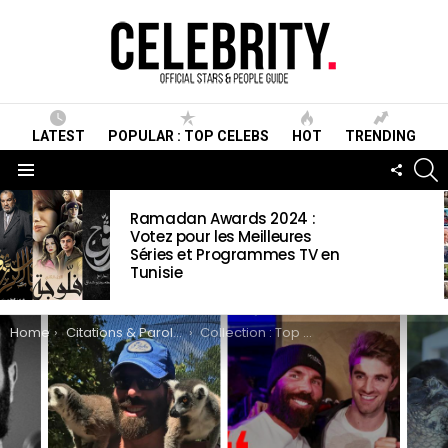
LATEST
POPULAR : TOP CELEBS
HOT
TRENDING
S
FOLLO
US
Menu
LATEST
Ramadan Awards 2024 :
STORIES
Votez pour les Meilleures
Séries et Programmes TV en
Tunisie
You are here:
Home
Citations & Paroles
Collection : Top 21 Meilleures Citations de Dan Bilzerian Star d’instagram (Photos)