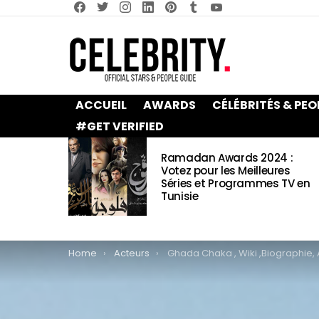
facebook
twitter
instagram
linkedin
pinterest
tumblr
youtube
ACCUEIL
AWARDS
CÉLÉBRITÉS & PEO
#GET VERIFIED
LATEST
Ramadan Awards 2024 :
STORIES
Votez pour les Meilleures
Séries et Programmes TV en
Tunisie
You are here:
Home
Acteurs
Ghada Chaka , Wiki ,Biographie, Age, Taille, Mariage, Contact & Informa