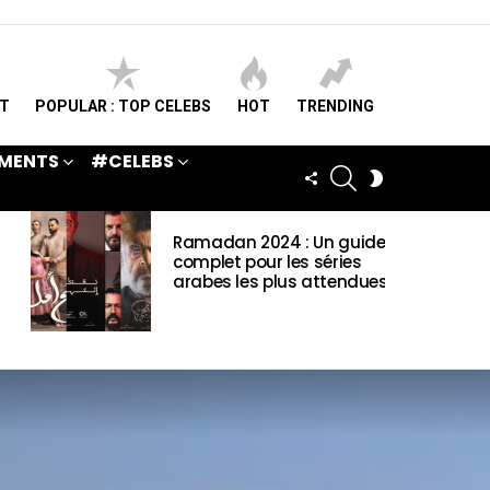
ST
POPULAR : TOP CELEBS
HOT
TRENDING
MENTS
#CELEBS
SEARCH
FOLLOW
SWITCH
US
SKIN
Ramadan 2024 : Un guide
complet pour les séries
arabes les plus attendues