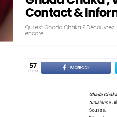
Contact & Infor
Qui est Ghada Chaka ? Découvrez la
encore
57
FACEBOOK
shares
Ghada Chak
tunisienne
, e
Sousse.