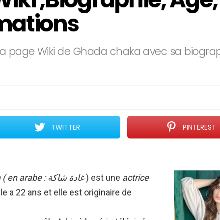
mations
 page Wiki de Ghada chaka avec sa biographie
TWITTER
PINTEREST
a
( en arabe : غادة شاكة
) est une
actrice
lle a 22 ans et elle est originaire de