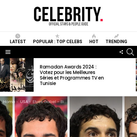
LATEST
POPULAR : TOP CELEBS
HOT
TRENDING
S
FOLLO
US
Menu
LATEST
Ramadan Awards 2024 :
STORIES
Votez pour les Meilleures
Séries et Programmes TV en
Tunisie
You are here:
Home
USA
Elyes Gabel – Biographie, Marié, Femme, Femme, Rencontres, Petite amie