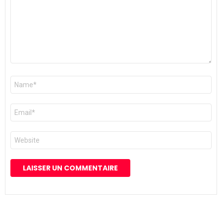
Nom
*
E-
mail
*
Site
web