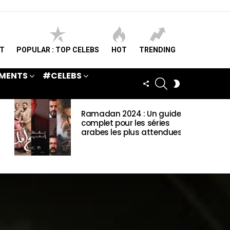
ST
POPULAR : TOP CELEBS
HOT
TRENDING
MENTS
#CELEBS
SEARCH
FOLLOW
SWITCH
US
SKIN
Ramadan 2024 : Un guide
complet pour les séries
arabes les plus attendues