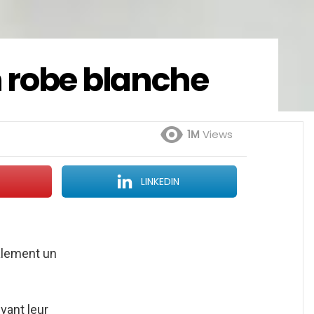
n robe blanche
1M
Views
LINKEDIN
galement un
vant leur