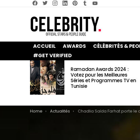
facebook
twitter
instagram
linkedin
pinterest
tumblr
youtube
ACCUEIL
AWARDS
CÉLÉBRITÉS & PEO
#GET VERIFIED
LATEST
Ramadan Awards 2024 :
STORIES
Votez pour les Meilleures
Séries et Programmes TV en
Tunisie
You are here:
Home
Actualités
Chadlia Saïda Farhat porte le deuil en robe 