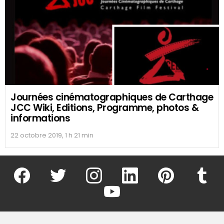
Journées cinématographiques de Carthage
JCC Wiki, Editions, Programme, photos &
informations
22 octobre 2019, 1 h 21 min
facebook
twitter
instagram
linkedin
pinterest
tumblr
youtube