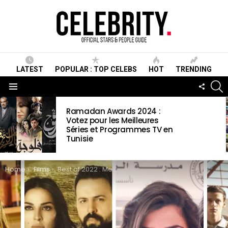
LATEST
POPULAR : TOP CELEBS
HOT
TRENDING
S
FOLLO
US
Menu
LATEST
Ramadan Awards 2024 :
STORIES
Votez pour les Meilleures
Séries et Programmes TV en
Tunisie
You are here:
Home
Films
Best of 2022 : Meilleurs films et séries arabes sur Netflix