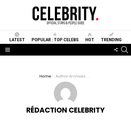
LATEST
POPULAR : TOP CELEBS
HOT
TRENDING
S
FOLLO
US
Menu
You are here:
Home
Author Archives: Rédaction Celebrity
RÉDACTION CELEBRITY