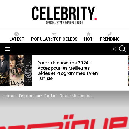
LATEST
POPULAR : TOP CELEBS
HOT
TRENDING
S
FOLLO
US
Menu
LATEST
Ramadan Awards 2024 :
STORIES
Votez pour les Meilleures
Séries et Programmes TV en
Tunisie
You are here:
Home
Entreprises
Radio
Radio Mosaïque Wiki, Programmes, Fréquences, Fondateurs, Contact & Infos