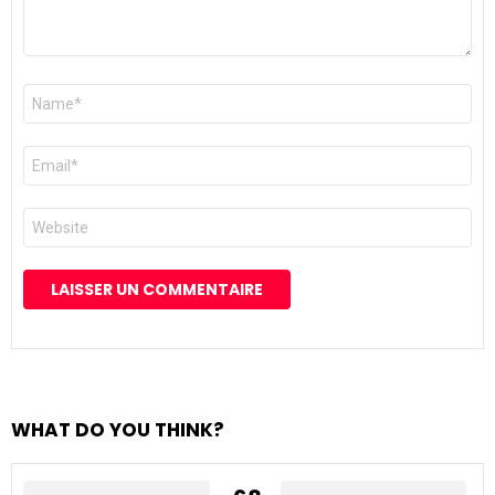
Nom
*
E-
mail
*
Site
web
WHAT DO YOU THINK?