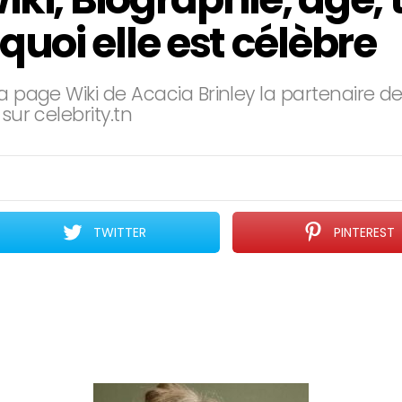
quoi elle est célèbre
a page Wiki de Acacia Brinley la partenaire d
sur celebrity.tn
TWITTER
PINTEREST