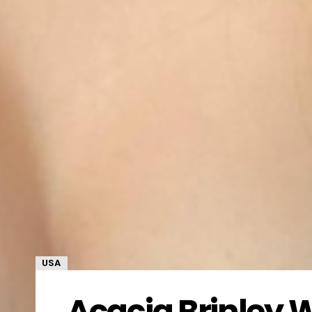
USA
Acacia Brinley Wi