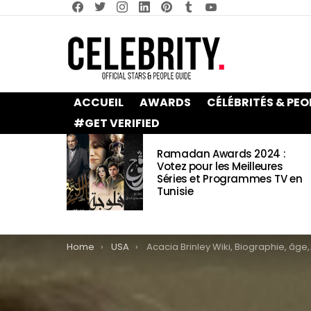
facebook
twitter
instagram
linkedin
pinterest
tumblr
youtube
ACCUEIL
AWARDS
CÉLÉBRITÉS & PEO
#GET VERIFIED
LATEST
Ramadan Awards 2024 :
STORIES
Votez pour les Meilleures
Séries et Programmes TV en
Tunisie
You are here:
Home
USA
Acacia Brinley Wiki, Biographie, âge, taille, la vie familiale et pourquoi elle est célèbre