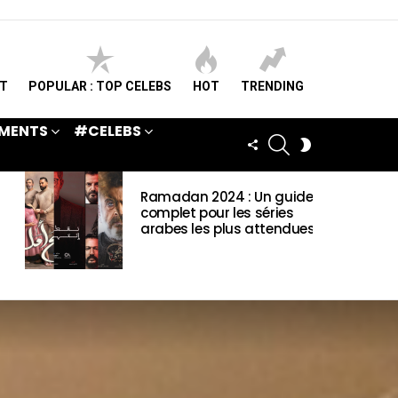
ST
POPULAR : TOP CELEBS
HOT
TRENDING
MENTS
#CELEBS
SEARCH
FOLLOW
SWITCH
US
SKIN
Ramadan 2024 : Un guide
complet pour les séries
arabes les plus attendues