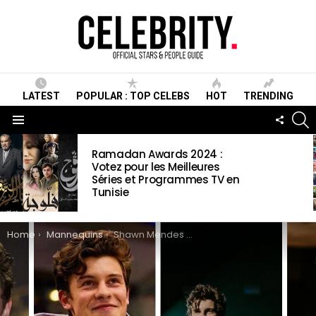
LATEST
POPULAR : TOP CELEBS
HOT
TRENDING
S
FOLLO
US
Menu
LATEST
Ramadan Awards 2024 :
STORIES
Votez pour les Meilleures
Séries et Programmes TV en
Tunisie
You are here:
Home
Mannequins
Shawn Mendes Wiki, Biographie, Age, Taille, Mariage, Famille & Informations