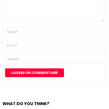
Nom
*
E-
mail
*
Site
web
WHAT DO YOU THINK?