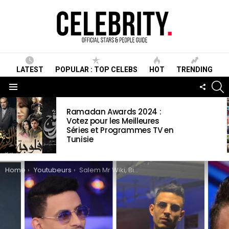
LATEST
POPULAR : TOP CELEBS
HOT
TRENDING
S
FOLLO
US
Menu
LATEST
Ramadan Awards 2024 :
STORIES
Votez pour les Meilleures
Séries et Programmes TV en
Tunisie
You are here:
Home
Youtubeurs
Salem Mr Wiki, Biographie, Age, Taille, Mariage, Famille & Informations