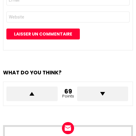
mail
*
Site
web
WHAT DO YOU THINK?
69
Points