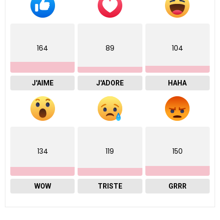
164
89
104
J'AIME
J'ADORE
HAHA
134
119
150
WOW
TRISTE
GRRR