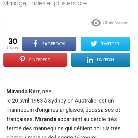
Mariage, Tailles et plus encore
13.5k
Views
30
FACEBOOK
TWITTER
shares
PINTEREST
LINKEDIN
Miranda Kerr,
née
le
20 avril 1983
à Sydney en Australie, est un
mannequin d’origines anglaises, écossaises et
françaises.
Miranda
appartient au cercle très
fermé des mannequins qui défilent pour la très
glamour marque de lingerie
Victoria’s