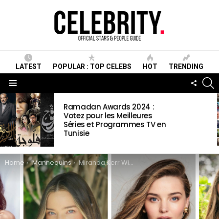
LATEST
POPULAR : TOP CELEBS
HOT
TRENDING
S
FOLLO
US
Menu
LATEST
Ramadan Awards 2024 :
STORIES
Votez pour les Meilleures
Séries et Programmes TV en
Tunisie
You are here:
Home
Mannequins
Miranda Kerr Wiki, Biographie, Age, Taille, Mariage, Contact & Informations