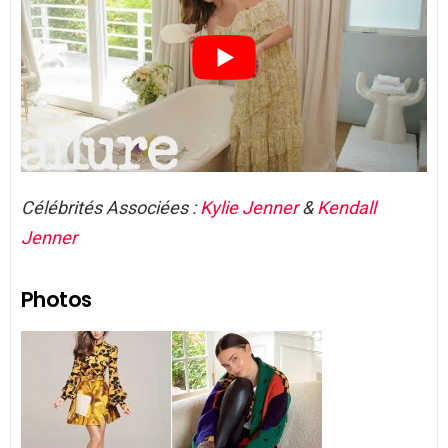
Célébrités Associées :
Kylie Jenner
&
Kendall
Jenner
Photos