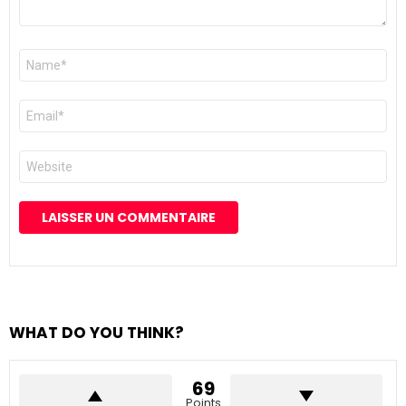
Nom
*
E-
mail
*
Site
web
WHAT DO YOU THINK?
69
Points