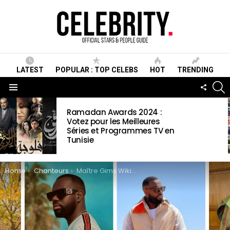
LATEST
POPULAR : TOP CELEBS
HOT
TRENDING
S
FOLLO
US
Menu
LATEST
Ramadan Awards 2024 :
STORIES
Votez pour les Meilleures
Séries et Programmes TV en
Tunisie
You are here:
Home
Chanteurs
Maître Gims Wiki ,Biographie, Age, Taille, Mariage, Contact & Informations