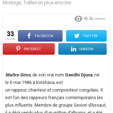
Mariage, Tailles et plus encore
16.2k
Views
33
FACEBOOK
TWITTER
shares
PINTEREST
LINKEDIN
Maître Gims
, de son vrai nom
Gandhi Djuna
, né
le
6 mai 1986
à Kinshasa, est
un rappeur, chanteur et compositeur congolais. Il
est l’un des rappeurs français contemporains les
plus influents. Membre de groupe Sexion d’Assaut,
il a déjà vendu plus d’un million d’albums, et a été