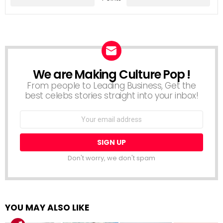
We are Making Culture Pop !
NEWSLETTER
From people to Leading Business, Get the
best celebs stories straight into your inbox!
Email
address:
Don't worry, we don't spam
YOU MAY ALSO LIKE