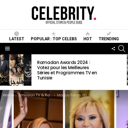
LATEST
POPULAR : TOP CELEBS
HOT
TRENDING
S
FOLLO
US
Menu
LATEST
Ramadan Awards 2024 :
STORIES
Votez pour les Meilleures
Séries et Programmes TV en
Tunisie
You are here:
Home
Émission TV & Radio
Maguy Farah Wiki ,Biographie, Age, Taille, Mariage, Contact & Informations