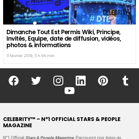
Dimanche Tout Est Permis Wiki, Principe,
Invités, Equipe, date de diffusion, vidéos,
photos & informations
11 février 2019, 11 h 56 min
facebook
twitter
instagram
linkedin
pinterest
tumblr
youtube
CELEBRITY™ – N°1 OFFICIAL STARS & PEOPLE
MAGAZINE
N°1 Official
Stars & People Magazine
, Parcourez nos
listes de