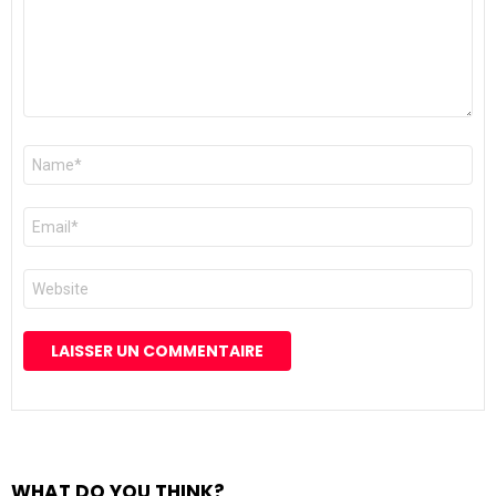
Nom
*
E-
mail
*
Site
web
WHAT DO YOU THINK?