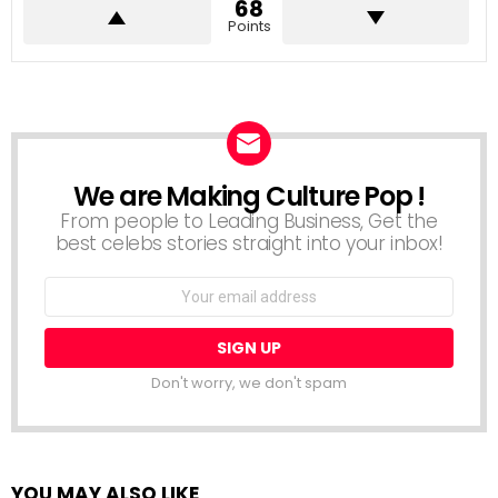
68
Points
We are Making Culture Pop !
NEWSLETTER
From people to Leading Business, Get the
best celebs stories straight into your inbox!
Email
address:
Don't worry, we don't spam
YOU MAY ALSO LIKE