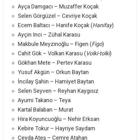
Ayça Damgacı – Muzaffer Koçak
Selen Görgüzel – Cevriye Koçak
Ecem Baltacı – Hanife Koçak (
Hanifay
)
Ayçin Inci – Zühal Karasu
Makbule Meyzinoğlu – Figen (
Figo
)
Cahit Gök – Volkan Karasu (
Volki-tolki
)
Gökhan Mete – Pertev Karasu
Yusuf Akgün – Orkun Baytan
İncilay Şahin – Hamiyet Baytan
Selen Seyven – Reyhan Kaygısız
Ayumi Takano – Teya
Kartal Balaban – Murat
Hira Koyuncuoğlu – Nehir Erksan
Kebire Tokur – Hayriye Saydam
Ceyda Ateş – Cemre Atahan