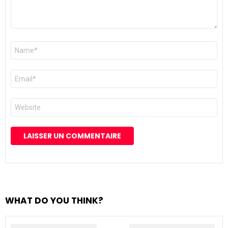
Nom
*
E-
mail
*
Site
web
WHAT DO YOU THINK?