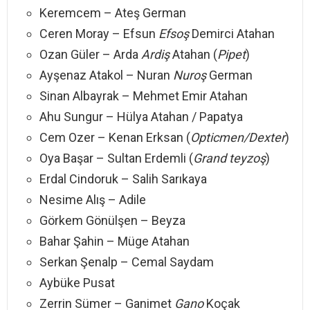
Keremcem – Ateş German
Ceren Moray – Efsun
Efsoş
Demirci Atahan
Ozan Güler – Arda
Ardiş
Atahan (
Pipet
)
Ayşenaz Atakol – Nuran
Nuroş
German
Sinan Albayrak – Mehmet Emir Atahan
Ahu Sungur – Hülya Atahan / Papatya
Cem Ozer – Kenan Erksan (
Opticmen/Dexter
)
Oya Başar – Sultan Erdemli (
Grand teyzoş
)
Erdal Cindoruk – Salih Sarıkaya
Nesime Alış – Adile
Görkem Gönülşen – Beyza
Bahar Şahin – Müge Atahan
Serkan Şenalp – Cemal Saydam
Aybüke Pusat
Zerrin Sümer – Ganimet
Gano
Koçak