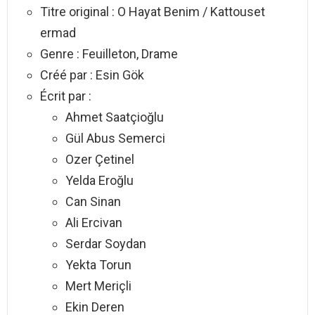
Titre original : O Hayat Benim / Kattouset
ermad
Genre : Feuilleton, Drame
Créé par : Esin Gök
Écrit par :
Ahmet Saatçioğlu
Gül Abus Semerci
Ozer Çetinel
Yelda Eroğlu
Can Sinan
Ali Ercivan
Serdar Soydan
Yekta Torun
Mert Meriçli
Ekin Deren