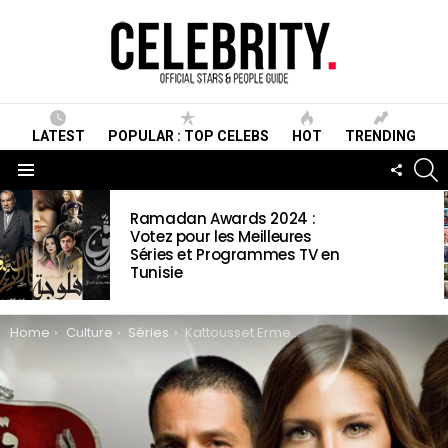
LATEST
POPULAR : TOP CELEBS
HOT
TRENDING
S
FOLLO
US
Menu
LATEST
Ramadan Awards 2024 :
STORIES
Votez pour les Meilleures
Séries et Programmes TV en
Tunisie
You are here:
Home
Culture
Séries
Kattousset Ermed Wiki, synopsis, Acteurs, date de sortie, vidéos et photos & informations