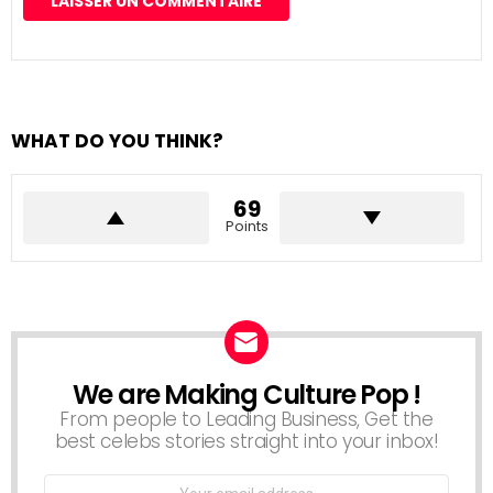
WHAT DO YOU THINK?
69
Points
We are Making Culture Pop !
NEWSLETTER
From people to Leading Business, Get the
best celebs stories straight into your inbox!
Email