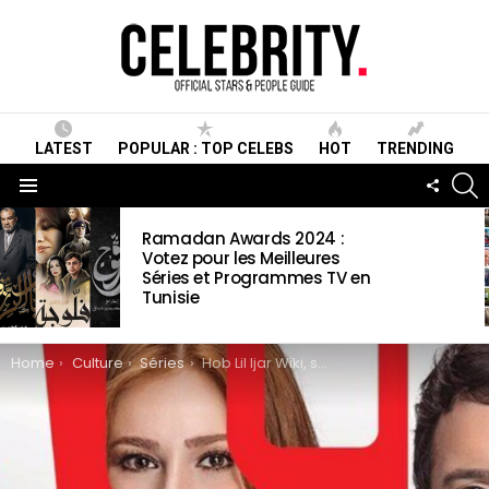
LATEST
POPULAR : TOP CELEBS
HOT
TRENDING
S
FOLLO
US
Menu
LATEST
Ramadan Awards 2024 :
STORIES
Votez pour les Meilleures
Séries et Programmes TV en
Tunisie
You are here:
Home
Culture
Séries
Hob Lil Ijar Wiki, synopsis, Acteurs, date de sortie, vidéos et photos & informations