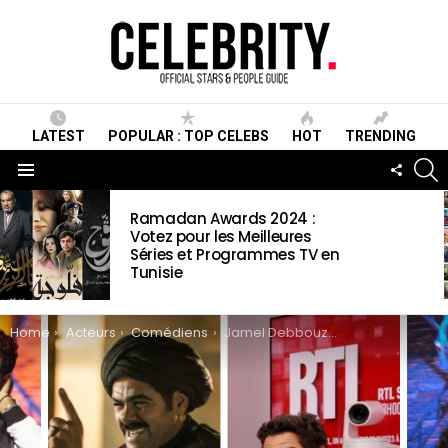
LATEST
POPULAR : TOP CELEBS
HOT
TRENDING
S
FOLLO
US
Menu
LATEST
Ramadan Awards 2024 :
STORIES
Votez pour les Meilleures
Séries et Programmes TV en
Tunisie
You are here:
Home
Acteurs
Comédiens
Jamel Debbouze Wiki, Biographie, Age, Taille, Mariage, Contact & Informations