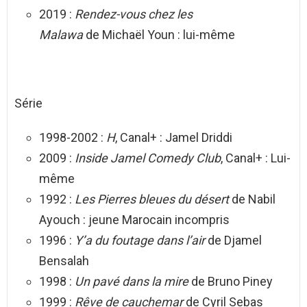
2019 :
Rendez-vous chez les
Malawa
de Michaël Youn : lui-même
Série
1998-2002 :
H
, Canal+ : Jamel Driddi
2009 :
Inside Jamel Comedy Club
, Canal+ : Lui-
même
1992 :
Les Pierres bleues du désert
de Nabil
Ayouch : jeune Marocain incompris
1996 :
Y’a du foutage dans l’air
de Djamel
Bensalah
1998 :
Un pavé dans la mire
de Bruno Piney
1999 :
Rêve de cauchemar
de Cyril Sebas