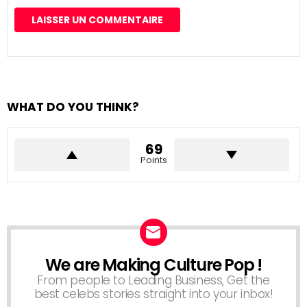
WHAT DO YOU THINK?
69
Points
We are Making Culture Pop !
NEWSLETTER
From people to Leading Business, Get the
best celebs stories straight into your inbox!