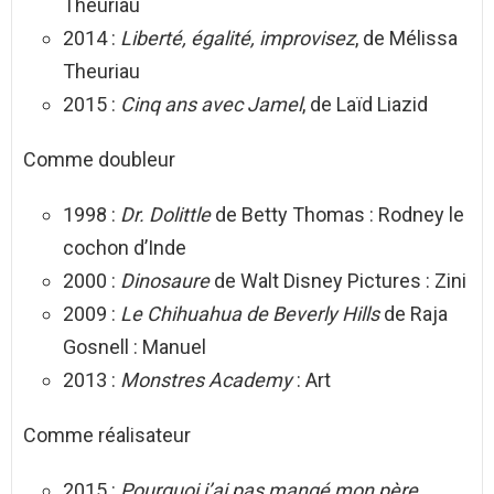
Theuriau
2014 :
Liberté, égalité, improvisez
, de Mélissa
Theuriau
2015 :
Cinq ans avec Jamel
, de Laïd Liazid
Comme doubleur
1998 :
Dr. Dolittle
de Betty Thomas : Rodney le
cochon d’Inde
2000 :
Dinosaure
de Walt Disney Pictures : Zini
2009 :
Le Chihuahua de Beverly Hills
de Raja
Gosnell : Manuel
2013 :
Monstres Academy
: Art
Comme réalisateur
2015 :
Pourquoi j’ai pas mangé mon père