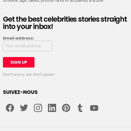
timeline, âge, tailles, photos rares et actualités a la une.
Get the best celebrities stories straight
into your inbox!
Email address:
Don't worry, we don't spam
SUIVEZ-NOUS
facebook
twitter
instagram
linkedin
pinterest
tumblr
youtube