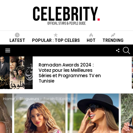
LATEST
POPULAR : TOP CELEBS
HOT
TRENDING
S
FOLLO
US
Menu
LATEST
Ramadan Awards 2024 :
STORIES
Votez pour les Meilleures
Séries et Programmes TV en
Tunisie
You are here:
Home
Blogueurs
Farah El Kadhi Wiki , Biographie, Age, Taille, Mariage, Contact & Informations