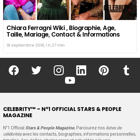
Chiara Ferragni Wiki , Biographie, Age,
Taille, Mariage, Contact & Informations
18 septembre 2018, 1 h 27 min
facebook
twitter
instagram
linkedin
pinterest
tumblr
youtube
CELEBRITY™ – N°1 OFFICIAL STARS & PEOPLE
MAGAZINE
N°1 Official
Stars & People Magazine
, Parcourez nos
listes de
célébrités
avec les contacts, biographies, informations personnelles,