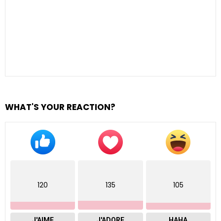
WHAT'S YOUR REACTION?
120
135
105
J'AIME
J'ADORE
HAHA