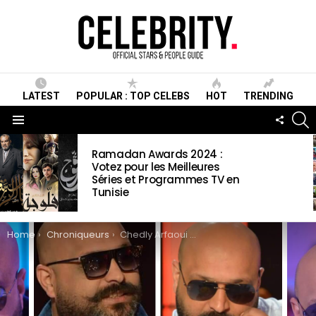
LATEST
POPULAR : TOP CELEBS
HOT
TRENDING
S
FOLLO
US
Menu
LATEST
Ramadan Awards 2024 :
STORIES
Votez pour les Meilleures
Séries et Programmes TV en
Tunisie
You are here:
Home
Chroniqueurs
Chedly Arfaoui Wiki , Biographie, Age, Taille, Mariage, Contact & Informations