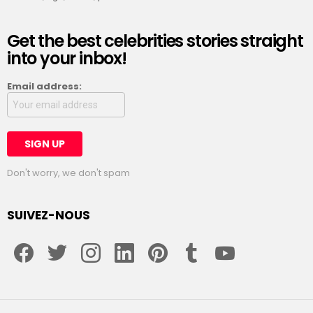
Get the best celebrities stories straight
into your inbox!
Email address:
Don't worry, we don't spam
SUIVEZ-NOUS
facebook
twitter
instagram
linkedin
pinterest
tumblr
youtube