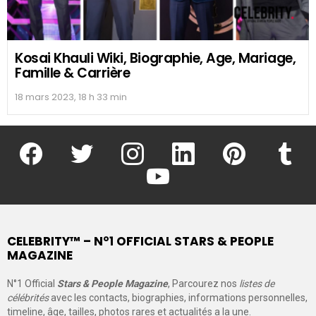
Kosai Khauli Wiki, Biographie, Age, Mariage,
Famille & Carrière
18 mars 2023, 18 h 33 min
facebook
twitter
instagram
linkedin
pinterest
tumblr
youtube
CELEBRITY™ – N°1 OFFICIAL STARS & PEOPLE
MAGAZINE
N°1 Official
Stars & People Magazine
, Parcourez nos
listes de
célébrités
avec les contacts, biographies, informations personnelles,
timeline, âge, tailles, photos rares et actualités a la une.