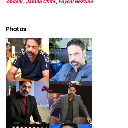
Abdelli
,
Jamila Chihi
,
Faycal Bezzine
Photos