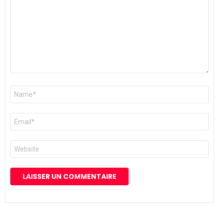
Nom
*
E-
mail
*
Site
web