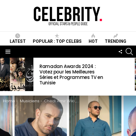
LATEST
POPULAR : TOP CELEBS
HOT
TRENDING
S
FOLLO
US
Menu
LATEST
Ramadan Awards 2024 :
STORIES
Votez pour les Meilleures
Séries et Programmes TV en
Tunisie
You are here:
Home
Musiciens
Chedi Amir Wiki , Biographie, Age, Taille, Mariage, Contact & Informations