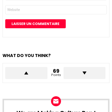
*
Site
web
WHAT DO YOU THINK?
69
Points