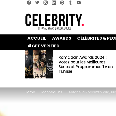
facebook
twitter
instagram
linkedin
pinterest
tumblr
youtube
ACCUEIL
AWARDS
CÉLÉBRITÉS & PEO
#GET VERIFIED
LATEST
Ramadan Awards 2024 :
STORIES
Votez pour les Meilleures
Séries et Programmes TV en
Tunisie
You are here:
Home
Mannequins
Antonella Roccuzzo Wiki, Biographie, Age, Taille, Mariage, Famill