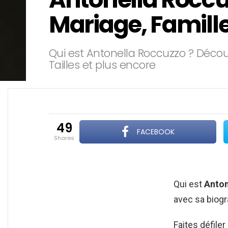
Mariage, Famill
Qui est Antonella Roccuzzo ? Décou
Tailles et plus encore
49
FACEBOOK
shares
Qui est
Anton
avec sa biogr
Faites défile