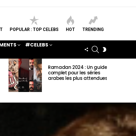
ST
POPULAR : TOP CELEBS
HOT
TRENDING
MENTS
#CELEBS
SEARCH
FOLLOW
SWITCH
US
SKIN
Ramadan 2024 : Un guide
complet pour les séries
arabes les plus attendues