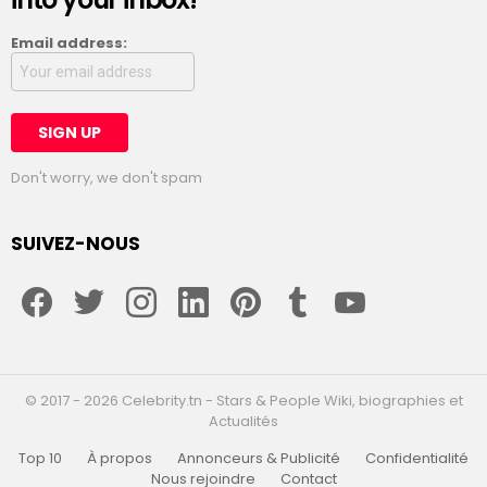
Email address:
Don't worry, we don't spam
SUIVEZ-NOUS
facebook
twitter
instagram
linkedin
pinterest
tumblr
youtube
© 2017 - 2026 Celebrity.tn - Stars & People Wiki, biographies et
Actualités
Top 10
À propos
Annonceurs & Publicité
Confidentialité
Nous rejoindre
Contact