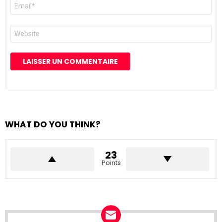
E-
mail
*
Site
web
WHAT DO YOU THINK?
23
Points