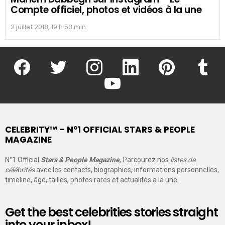
Compte officiel, photos et vidéos à la une
2 juillet 2018, 19 h 53 min
facebook
twitter
instagram
linkedin
pinterest
tumblr
youtube
CELEBRITY™ – N°1 OFFICIAL STARS & PEOPLE
MAGAZINE
N°1 Official
Stars & People Magazine
, Parcourez nos
listes de
célébrités
avec les contacts, biographies, informations personnelles,
timeline, âge, tailles, photos rares et actualités a la une.
Get the best celebrities stories straight
into your inbox!