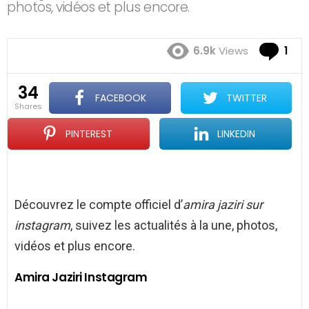
photos, vidéos et plus encore.
Co
6.9k
Views
1
34
FACEBOOK
TWITTER
shares
PINTEREST
LINKEDIN
Découvrez le compte officiel d’
amira jaziri sur
instagram
, suivez les actualités à la une, photos,
vidéos et plus encore.
Amira Jaziri Instagram