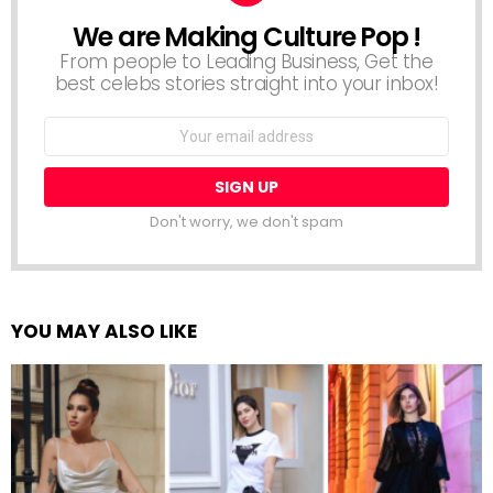
We are Making Culture Pop !
NEWSLETTER
From people to Leading Business, Get the
best celebs stories straight into your inbox!
Email
address:
Don't worry, we don't spam
YOU MAY ALSO LIKE