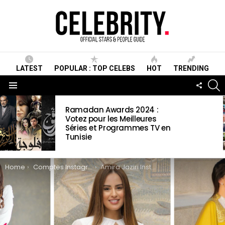
LATEST
POPULAR : TOP CELEBS
HOT
TRENDING
S
FOLLO
US
Menu
LATEST
Ramadan Awards 2024 :
STORIES
Votez pour les Meilleures
Séries et Programmes TV en
Tunisie
You are here:
Home
Comptes Instagram Officiels
Amira Jaziri Instagram – Le Compte officiel, photos et vidéos à la une