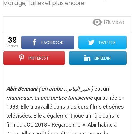
Mariage, Tailles et plus encore
17k
Views
39
FACEBOOK
TWITTER
shares
PINTEREST
LINKEDIN
Abir Bennani
( en arabe : عبير البناني )
est un
mannequin et une acrtice tunisienne
qui st née en
1983. Elle a travaillé dans plusieurs films et séries
télévisées. Elle a également joué un rôle dans le
film du JCC 2018 « Regarde moi ». Abir habite à
Dubai. Elle a arrêté ses études au niveau de