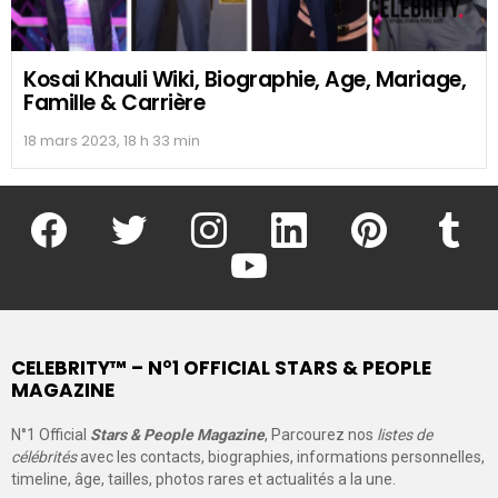
Kosai Khauli Wiki, Biographie, Age, Mariage,
Famille & Carrière
18 mars 2023, 18 h 33 min
facebook
twitter
instagram
linkedin
pinterest
tumblr
youtube
CELEBRITY™ – N°1 OFFICIAL STARS & PEOPLE
MAGAZINE
N°1 Official
Stars & People Magazine
, Parcourez nos
listes de
célébrités
avec les contacts, biographies, informations personnelles,
timeline, âge, tailles, photos rares et actualités a la une.