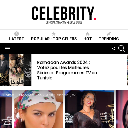
LATEST
POPULAR : TOP CELEBS
HOT
TRENDING
S
FOLLO
US
Menu
LATEST
Ramadan Awards 2024 :
STORIES
Votez pour les Meilleures
Séries et Programmes TV en
Tunisie
You are here:
Home
Mannequins
Abir Bennani , Wiki ,Biographie, Age, Taille, Mariage, Contact & Informations