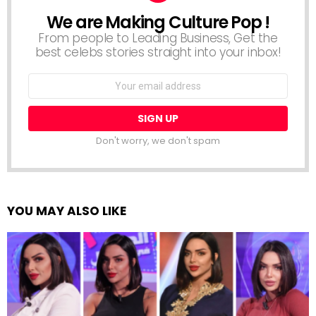
We are Making Culture Pop !
NEWSLETTER
From people to Leading Business, Get the
best celebs stories straight into your inbox!
Email
address:
Don't worry, we don't spam
YOU MAY ALSO LIKE