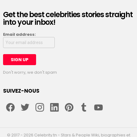
Get the best celebrities stories straight
into your inbox!
Email address:
Don't worry, we don't spam
SUIVEZ-NOUS
facebook
twitter
instagram
linkedin
pinterest
tumblr
youtube
© 2017 - 2026 Celebrity.tn - Stars & People Wiki, biographies et