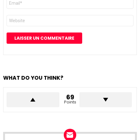
mail
*
Site
web
WHAT DO YOU THINK?
69
Points