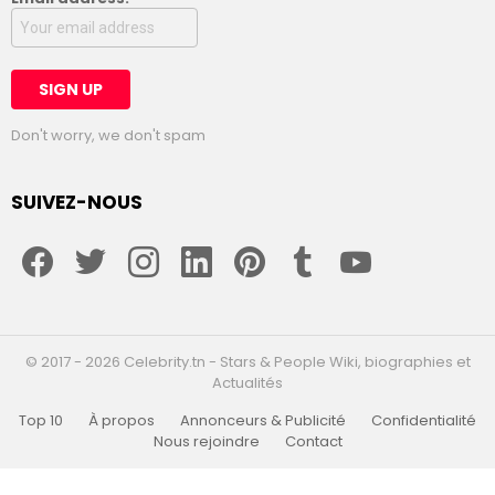
Don't worry, we don't spam
SUIVEZ-NOUS
facebook
twitter
instagram
linkedin
pinterest
tumblr
youtube
© 2017 - 2026 Celebrity.tn - Stars & People Wiki, biographies et
Actualités
Top 10
À propos
Annonceurs & Publicité
Confidentialité
Nous rejoindre
Contact