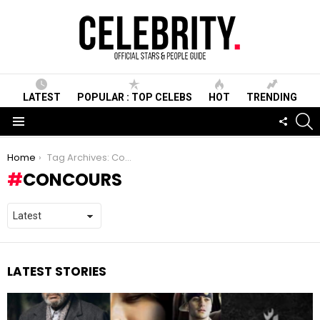
LATEST
POPULAR : TOP CELEBS
HOT
TRENDING
S
FOLLO
US
Menu
You are here:
Home
Tag Archives: Concours
CONCOURS
LATEST STORIES