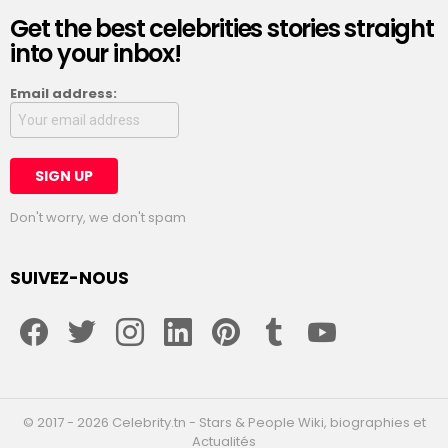
Get the best celebrities stories straight
into your inbox!
Email address:
Don't worry, we don't spam
SUIVEZ-NOUS
facebook
twitter
instagram
linkedin
pinterest
tumblr
youtube
© 2017 - 2026 Celebrity.tn - Stars & People Wiki, biographies et
Actualités