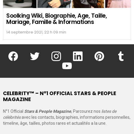
Soolking Wiki, Biographie, Age, Taille,
Mariage, Famille & Informations
14 septembre 2021, 22 h 09 min
facebook
twitter
instagram
linkedin
pinterest
tumblr
youtube
CELEBRITY™ – N°1 OFFICIAL STARS & PEOPLE
MAGAZINE
N°1 Official
Stars & People Magazine
, Parcourez nos
listes de
célébrités
avec les contacts, biographies, informations personnelles,
timeline, âge, tailles, photos rares et actualités a la une.