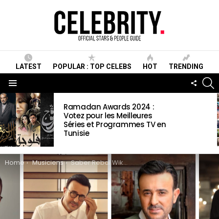
LATEST
POPULAR : TOP CELEBS
HOT
TRENDING
S
FOLLO
US
Menu
LATEST
Ramadan Awards 2024 :
STORIES
Votez pour les Meilleures
Séries et Programmes TV en
Tunisie
You are here:
Home
Musiciens
Saber Rebai Wiki, Biographie, Age, Taille, Mariage, Contact & Informations