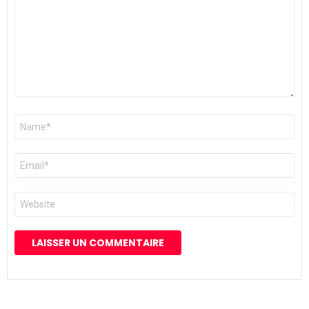
Nom
*
E-
mail
*
Site
web