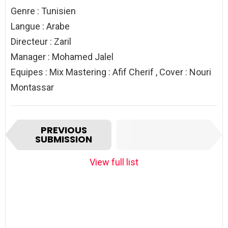
Genre : Tunisien
Langue : Arabe
Directeur : Zaril
Manager : Mohamed Jalel
Equipes : Mix Mastering : Afif Cherif , Cover : Nouri
Montassar
I
NEXT
PREVIOUS
t
SUBMISSION
SUBMISSION
e
m
View full list
n
a
v
i
g