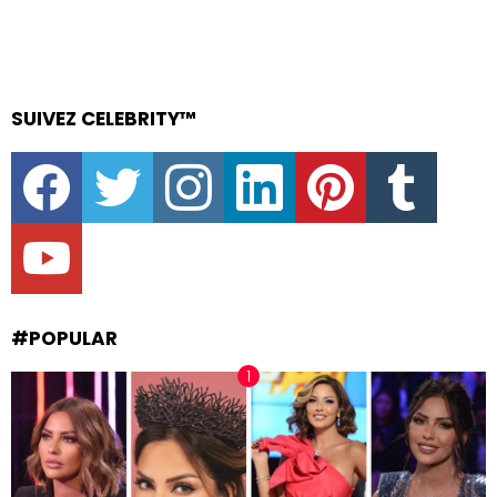
SUIVEZ CELEBRITY™
facebook
twitter
instagram
linkedin
pinterest
tumblr
youtube
#POPULAR