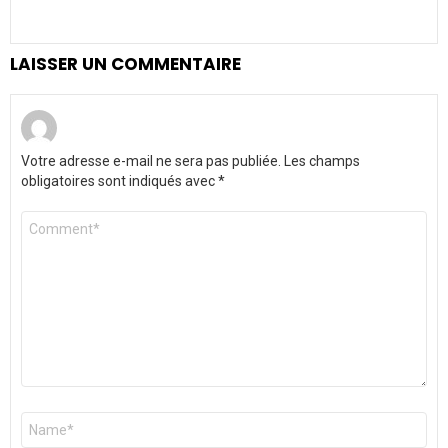
a
t
i
LAISSER UN COMMENTAIRE
o
n
Votre adresse e-mail ne sera pas publiée.
Les champs
obligatoires sont indiqués avec
*
Commentaire
*
Nom
*