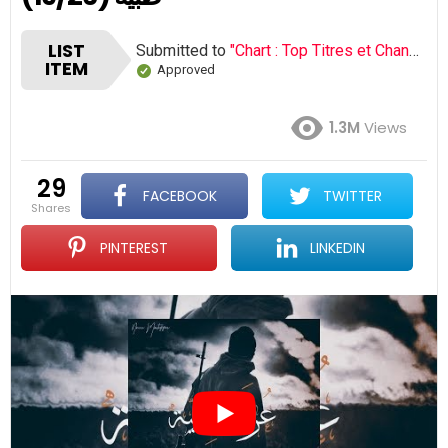
LIST
Submitted to
"Chart : Top Titres et Chansons Rap Tunisien Juin 2019"
ITEM
Approved
1.3M
Views
29
FACEBOOK
TWITTER
shares
PINTEREST
LINKEDIN