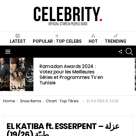
LATEST
POPULAR : TOP CELEBS
HOT
TRENDING
S
FOLLO
US
Menu
LATEST
Ramadan Awards 2024 :
STORIES
Votez pour les Meilleures
Séries et Programmes TV en
Tunisie
You are here:
Home
Snax Items
Chart : Top Titres et Chansons Rap Tunisien Juin 2019
E
EL KATIBA ft. ESSERPENT – عزلة
طبيّة (19/26)