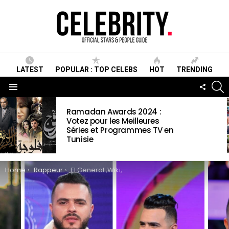
LATEST
POPULAR : TOP CELEBS
HOT
TRENDING
S
FOLLO
US
Menu
LATEST
Ramadan Awards 2024 :
STORIES
Votez pour les Meilleures
Séries et Programmes TV en
Tunisie
You are here:
Home
Rappeur
El General ,Wiki, Biographie, Age, Taille, Mariage, Famille & Informations