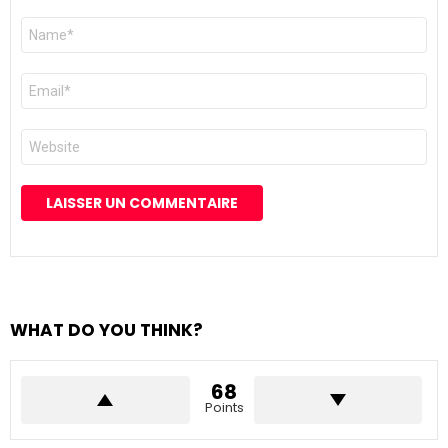
Nom
*
E-
mail
*
Site
web
WHAT DO YOU THINK?
68
Points