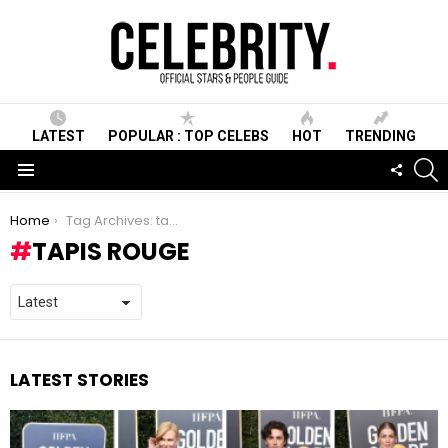
LATEST
POPULAR : TOP CELEBS
HOT
TRENDING
S
FOLLO
US
Menu
You are here:
Home
Tag Archives: tapis rouge
TAPIS ROUGE
LATEST STORIES