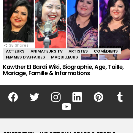
38
Shares
ACTEURS
ANIMATEURS TV
ARTISTES
COMÉDIENS
FEMMES D’AFFAIRES
MAQUILLEURS
Kawther El Bardi Wiki, Biographie, Age, Taille,
Mariage, Famille & Informations
facebook
twitter
instagram
linkedin
pinterest
tumblr
youtube