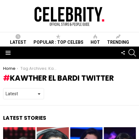
LATEST
POPULAR : TOP CELEBS
HOT
TRENDING
S
FOLLO
US
Menu
You are here:
Home
Tag Archives: Kawther El Bardi Twitter
KAWTHER EL BARDI TWITTER
LATEST STORIES