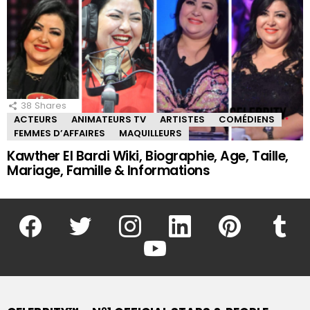
38
Shares
ACTEURS
ANIMATEURS TV
ARTISTES
COMÉDIENS
FEMMES D’AFFAIRES
MAQUILLEURS
Kawther El Bardi Wiki, Biographie, Age, Taille,
Mariage, Famille & Informations
facebook
twitter
instagram
linkedin
pinterest
tumblr
youtube