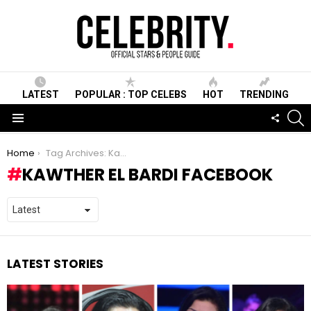
LATEST
POPULAR : TOP CELEBS
HOT
TRENDING
S
FOLLO
US
Menu
You are here:
Home
Tag Archives: Kawther El Bardi Facebook
KAWTHER EL BARDI FACEBOOK
LATEST STORIES