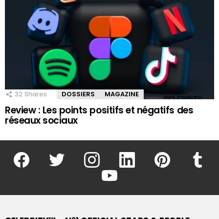
32
Shares
DOSSIERS
MAGAZINE
Review : Les points positifs et négatifs des
réseaux sociaux
facebook
twitter
instagram
linkedin
pinterest
tumblr
youtube