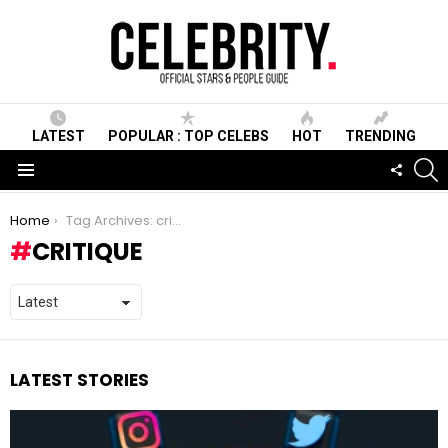
LATEST
POPULAR : TOP CELEBS
HOT
TRENDING
S
FOLLO
US
Menu
You are here:
Home
Tag Archives: critique
CRITIQUE
LATEST STORIES